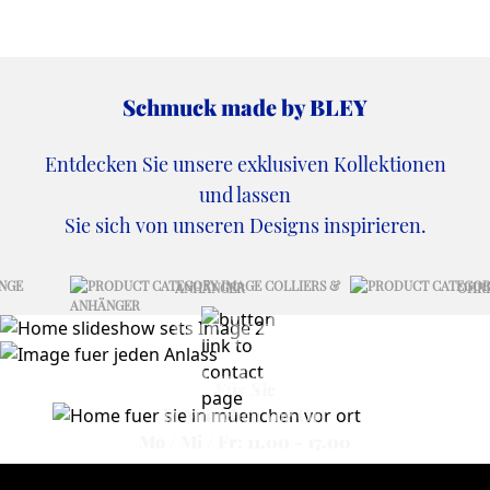
Schmuck made by
BLEY
Entdecken Sie unsere exklusiven Kollektionen
und lassen
Sie sich von unseren Designs inspirieren.
COLLIERS +
ANHÄNGER
OHRR
für jeden
Anlass
Für Sie
in München vor Ort
Mo / Mi / Fr: 11.00 - 17.00