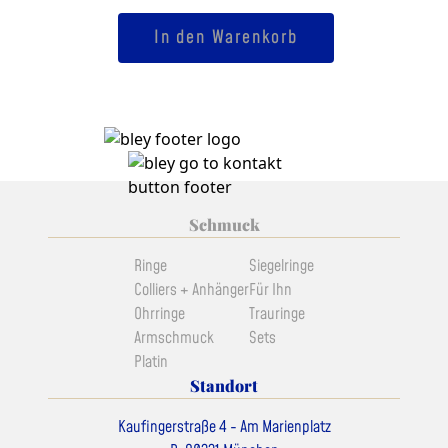
Anhänger
In den Warenkorb
"Halo"
Menge
Schmuck
Ringe
Siegelringe
Colliers + Anhänger
Für Ihn
Ohrringe
Trauringe
Armschmuck
Sets
Platin
Standort
Kaufingerstraße 4 - Am Marienplatz