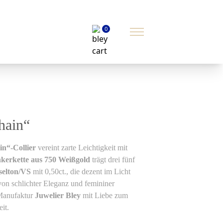
0
hain“
n“-Collier
vereint zarte Leichtigkeit mit
erkette aus 750 Weißgold
trägt drei fünf
sselton/VS
mit 0,50ct., die dezent im Licht
n schlichter Eleganz und femininer
 Manufaktur
Juwelier Bley
mit Liebe zum
it.