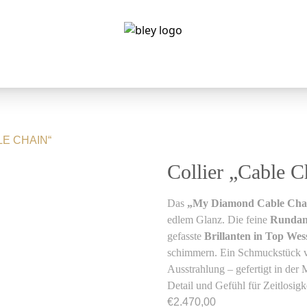
LE CHAIN“
Collier „Cable C
Das
„My Diamond Cable Chai
edlem Glanz. Die feine
Rundank
gefasste
Brillanten in Top We
schimmern. Ein Schmuckstück vo
Ausstrahlung – gefertigt in der
Detail und Gefühl für Zeitlosigke
€
2.470,00