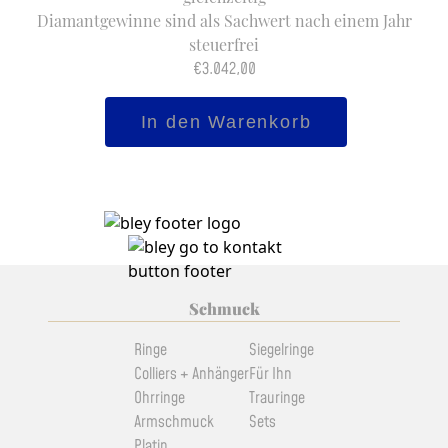
Diamantgewinne sind als Sachwert nach einem Jahr
steuerfrei
€
3.042,00
Halbkaräter
In den Warenkorb
River
/
Lupenrein
Menge
Schmuck
Ringe
Siegelringe
Colliers + Anhänger
Für Ihn
Ohrringe
Trauringe
Armschmuck
Sets
Platin