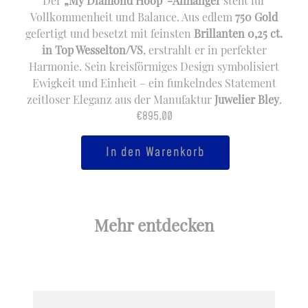
Der
„My Diamond Hoop“-Anhänger
steht für
Vollkommenheit und Balance. Aus edlem
750 Gold
gefertigt und besetzt mit feinsten
Brillanten 0,25 ct.
in Top Wesselton/VS
, erstrahlt er in perfekter
Harmonie. Sein kreisförmiges Design symbolisiert
Ewigkeit und Einheit – ein funkelndes Statement
zeitloser Eleganz aus der Manufaktur
Juwelier Bley
.
€
895,00
My
In den Warenkorb
Diamond
Hoop
Menge
Mehr entdecken