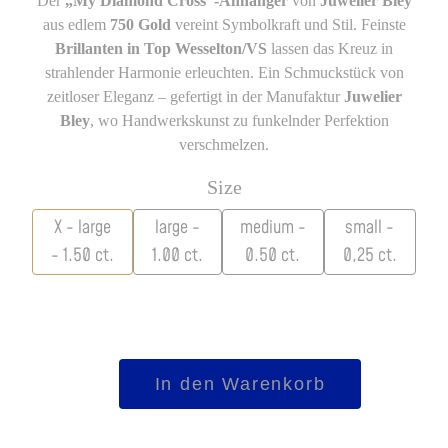
Der
„My Diamond Cross“-Anhänger
von
Juwelier Bley
aus edlem
750 Gold
vereint Symbolkraft und Stil. Feinste
Brillanten in Top Wesselton/VS
lassen das Kreuz in
strahlender Harmonie erleuchten. Ein Schmuckstück von
zeitloser Eleganz – gefertigt in der Manufaktur
Juwelier
Bley
, wo Handwerkskunst zu funkelnder Perfektion
verschmelzen.
Size
X - large
large -
medium -
small -
- 1.50 ct.
1.00 ct.
0.50 ct.
0,25 ct.
My
In den Warenkorb
Diamond
Cross
Menge