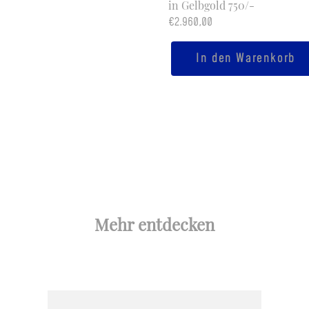
in Gelbgold 750/-
€
2.960,00
Ohrstecker
In den Warenkorb
Stern
Menge
Mehr entdecken