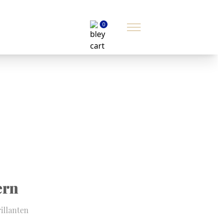
0
ern
illanten