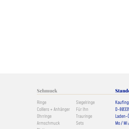
Schmuck
Stand
Ringe
Siegelringe
Kaufing
Colliers + Anhänger
Für Ihn
D-8033
Ohrringe
Trauringe
Laden-Ö
Armschmuck
Sets
Mo / Mi 