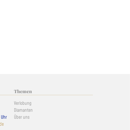
Themen
Verlobung
Diamanten
0 Uhr
Über uns
.de