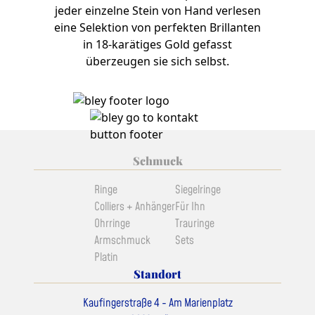
jeder einzelne Stein von Hand verlesen
eine Selektion von perfekten Brillanten
in 18-karätiges Gold gefasst
überzeugen sie sich selbst.
Schmuck
Ringe
Siegelringe
Colliers + Anhänger
Für Ihn
Ohrringe
Trauringe
Armschmuck
Sets
Platin
Standort
Kaufingerstraße 4 - Am Marienplatz