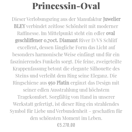
Princessin-Oval
Dieser Verlobungsring aus der Manufaktur
Juwelier
BLEY
verbindet zeitlose Schönheit mit moderner
Raffinesse. Im Mittelpunkt steht ein edler
oval
geschliffener 0,70ct. Diamant
River D/VS Schliff
excellent
,
dessen längliche Form das Licht auf
besonders harmonische Weise einfängt und für ein
faszinierendes Funkeln sorgt. Die feine, zweigeteilte
Krappenfassung betont die elegante Silhouette des
Steins und verleiht dem Ring seine Eleganz. Die
Ringschiene aus
950 Platin
ergänzt das Design mit
seiner edlen Ausstrahlung und höchstem
Tragekomfort. Sorgfältig von Hand in unserer
Werkstatt gefertigt, ist dieser Ring ein strahlendes
Symbol für Liebe und Verbundenheit – geschaffen für
den schönsten Moment im Leben.
€
5.270,00